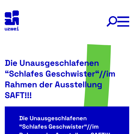
Skip
to
content
Die Unausgeschlafenen
“Schlafes Geschwister“//im
Rahmen der Ausstellung
SAFT!!!
Die Unausgeschlafenen
“Schlafes Geschwister“//im