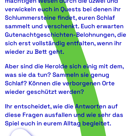
mächtigen Wesen durch die uzwei und
verwickeln euch in Quests bei denen ihr
Schlummersteine findet, euren Schlaf
sammelt und verschenkt. Euch erwarten
Gutenachtgeschichten-Belohnungen, die
sich erst vollständig entfalten, wenn ihr
wieder zu Bett geht.
Aber sind die Herolde sich einig mit dem,
was sie da tun? Sammeln sie genug
Schlaf? Können die verborgenen Orte
wieder geschützt werden?
Ihr entscheidet, wie die Antworten auf
diese Fragen ausfallen und wie sehr das
Spiel euch in eurem Alltag begleitet.