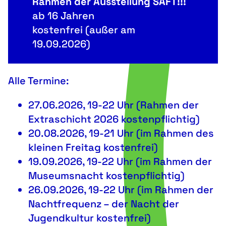
Rahmen der Ausstellung SAFT!!!
ab 16 Jahren
kostenfrei (außer am
19.09.2026)
Alle Termine:
27.06.2026, 19-22 Uhr (Rahmen der
Extraschicht 2026 kostenpflichtig)
20.08.2026, 19-21 Uhr (im Rahmen des
kleinen Freitag kostenfrei)
19.09.2026, 19-22 Uhr (im Rahmen der
Museumsnacht kostenpflichtig)
26.09.2026, 19-22 Uhr (im Rahmen der
Nachtfrequenz – der Nacht der
Jugendkultur kostenfrei)