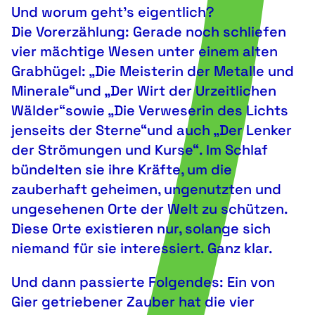
Und worum geht’s eigentlich?
Die Vorerzählung: Gerade noch schliefen
vier mächtige Wesen unter einem alten
Grabhügel: „Die Meisterin der Metalle und
Minerale“und „Der Wirt der Urzeitlichen
Wälder“sowie „Die Verweserin des Lichts
jenseits der Sterne“und auch „Der Lenker
der Strömungen und Kurse“. Im Schlaf
bündelten sie ihre Kräfte, um die
zauberhaft geheimen, ungenutzten und
ungesehenen Orte der Welt zu schützen.
Diese Orte existieren nur, solange sich
niemand für sie interessiert. Ganz klar.
Und dann passierte Folgendes: Ein von
Gier getriebener Zauber hat die vier