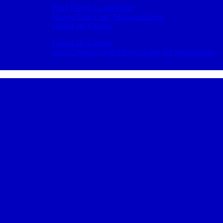
Pixel Player//Gamedesign
Freitag
Manga Total Club//Mangazeichnen
GameLab//Gaming
GameLab//Gaming
Samstag
uzwei Detektivclub//Filmwerkstatt auf Spurensuche
,
jeden 3. Samstag im Monat