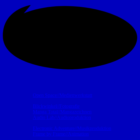
Unser regelmäßiges Programm außerhalb der Schulferien
Dienstag
Open Space//Medienwerkstatt
Blickwinkel//Fotografie
Mittwoch
Manga Total//Mangazeichnen
Audio Lab//Audioproduktion
Electronic Adventure//Musikproduktion
Donnerstag
Frame by Frame//Animation