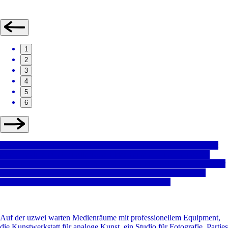
1
2
3
4
5
6
Experimentell, jung und vielfältig: Die uzwei im Dortmunder U gibt
euren kreativen und künstlerischen Ideen einen Raum. In unseren
Projekten, Workshops, Ferienprogrammen und Ausstellungen dürft ihr
mitmachen und ausprobieren: Film, Fotografie, Mangazeichnen,
Gaming, Grafikdesign, 3D-Animation und viel mehr.
Auf der uzwei warten Medienräume mit professionellem Equipment,
die Kunstwerkstatt für analoge Kunst, ein Studio für Fotografie, Parties