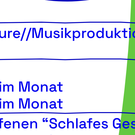
ture//Musikprodukti
 im Monat
 im Monat
fenen “Schlafes Ge