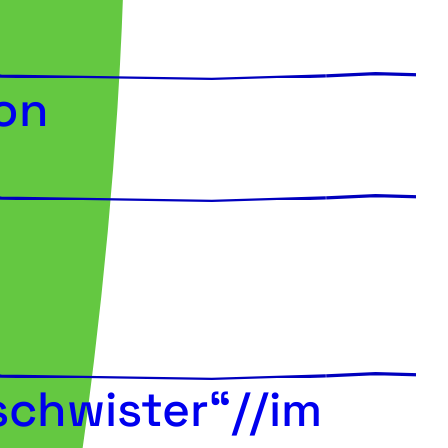
on
schwister“//im