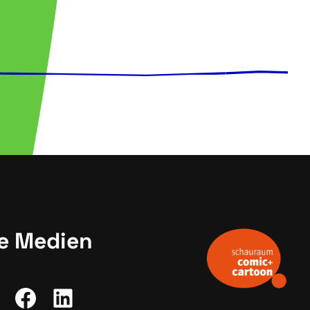
le Medien
agram
ouTube
Facebook
LinkedIn