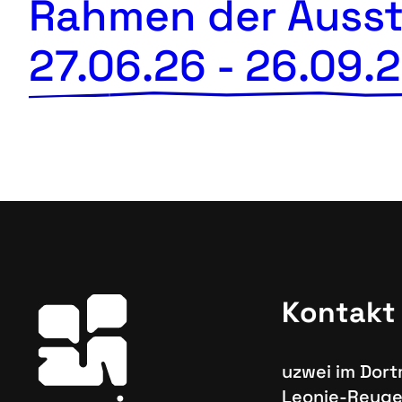
Rahmen der Ausste
27.06.26
-
26.09.
Kontakt
uzwei im Dor
Leonie-Reyge