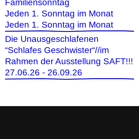
Familiensonntag
Jeden 1. Sonntag im Monat
Jeden 1. Sonntag im Monat
Die Unausgeschlafenen
“Schlafes Geschwister“//im
Rahmen der Ausstellung SAFT!!!
27.06.26
-
26.09.26