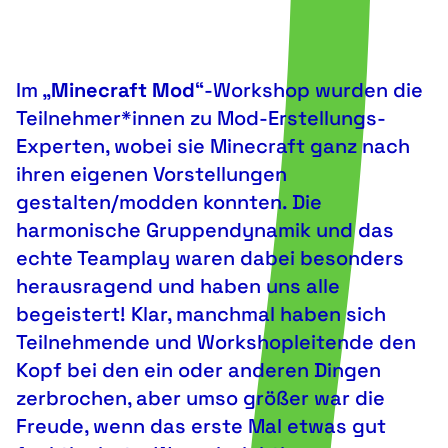
Im „
Minecraft Mod
“-Workshop wurden die
Teilnehmer*innen zu Mod-Erstellungs-
Experten, wobei sie Minecraft ganz nach
ihren eigenen Vorstellungen
gestalten/modden konnten. Die
harmonische Gruppendynamik und das
echte Teamplay waren dabei besonders
herausragend und haben uns alle
begeistert! Klar, manchmal haben sich
Teilnehmende und Workshopleitende den
Kopf bei den ein oder anderen Dingen
zerbrochen, aber umso größer war die
Freude, wenn das erste Mal etwas gut