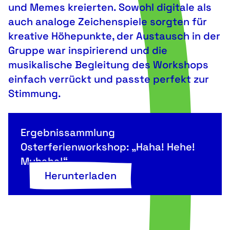
und Memes kreierten. Sowohl digitale als
auch analoge Zeichenspiele sorgten für
kreative Höhepunkte, der Austausch in der
Gruppe war inspirierend und die
musikalische Begleitung des Workshops
einfach verrückt und passte perfekt zur
Stimmung.
Ergebnissammlung
Osterferienworkshop: „Haha! Hehe!
Muhaha!“
Herunterladen