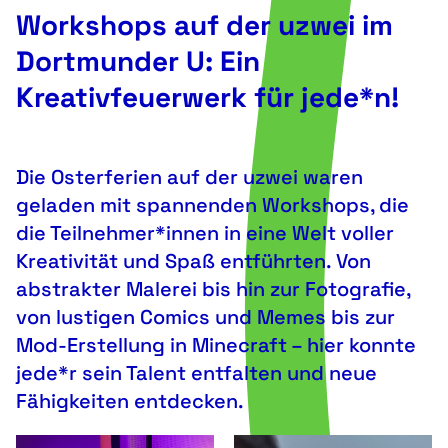
Workshops auf der uzwei im
Dortmunder U: Ein
Kreativfeuerwerk für jede*n!
Die Osterferien auf der uzwei waren
geladen mit spannenden Workshops, die
die Teilnehmer*innen in eine Welt voller
Kreativität und Spaß entführten. Von
abstrakter Malerei bis hin zur Fotografie,
von lustigen Comics und Memes bis zur
Mod-Erstellung in Minecraft – hier konnte
jede*r sein Talent entfalten und neue
Fähigkeiten entdecken.