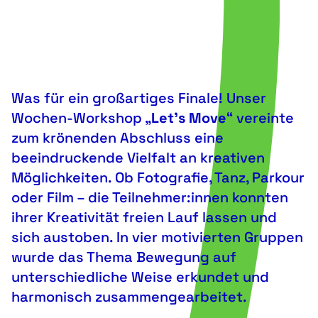
Was für ein großartiges Finale! Unser
Wochen-Workshop „
Let’s Move
“ vereinte
zum krönenden Abschluss eine
beeindruckende Vielfalt an kreativen
Möglichkeiten. Ob Fotografie, Tanz, Parkour
oder Film – die Teilnehmer:innen konnten
ihrer Kreativität freien Lauf lassen und
sich austoben. In vier motivierten Gruppen
wurde das Thema Bewegung auf
unterschiedliche Weise erkundet und
harmonisch zusammengearbeitet.