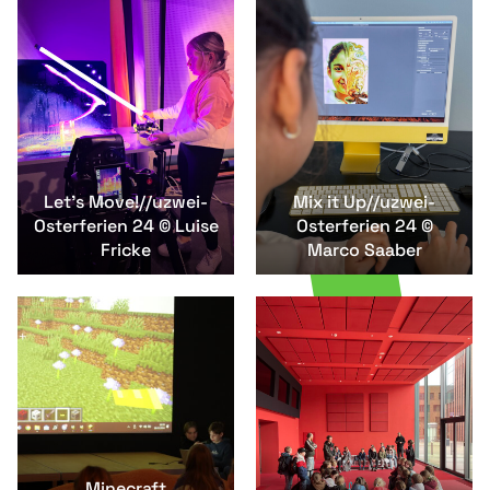
Let's Move!//uzwei-
Mix it Up//uzwei-
Osterferien 24 © Luise
Osterferien 24 ©
Fricke
Marco Saaber
Minecraft