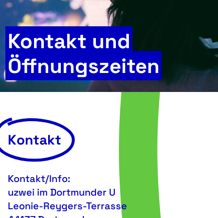
Kontakt und
Öffnungszeiten
Kontakt
Kontakt/Info:
uzwei im Dortmunder U
Leonie-Reygers-Terrasse