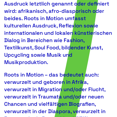
Ausdruck letztlich genannt oder definiert
wird: afrikanisch, afro-diasporisch oder
beides. Roots in Motion umfasst
kulturellen Ausdruck, Reflexion sowie
internationalen und lokalen künstlerischen
Dialog in Bereichen wie Fashion,
Textilkunst, Soul Food, bildender Kunst,
Upcycling sowie Musik und
Musikproduktion.
Roots in Motion – das bedeutet auch:
verwurzelt und geboren in Afrika,
verwurzelt in Migration und/oder Flucht,
verwurzelt in Traumata und/oder neuen
Chancen und vielfältigen Biografien,
verwurzelt in der Diaspora, verwurzelt in