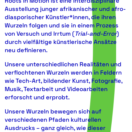
Roots in Motion ist eine interdisziplinäre
Ausstellung junger afrikanischer und afro-
diasporischer Künstler*innen, die ihren
Wurzeln folgen und sie in einem Prozess
von Versuch und Irrtum (
Trial-and-Error
)
durch vielfältige künstlerische Ansätze
neu definieren.
Unsere unterschiedlichen Realitäten und
verflochtenen Wurzeln werden in Feldern
wie Tech-Art, bildender Kunst, Fotografie,
Musik, Textarbeit und Videoarbeiten
erforscht und erprobt.
Unsere Wurzeln bewegen sich auf
verschiedenen Pfaden kulturellen
Ausdrucks – ganz gleich, wie dieser