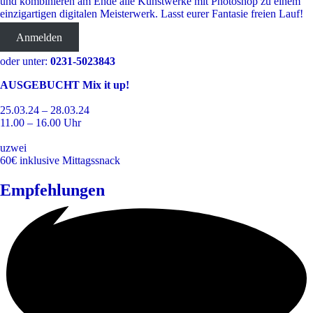
und kombinieren am Ende alle Kunstwerke mit Photoshop zu einem
einzigartigen digitalen Meisterwerk. Lasst eurer Fantasie freien Lauf!
Anmelden
oder unter:
0231-5023843
AUSGEBUCHT Mix it up!
25.03.24
–
28.03.24
11.00
–
16.00
Uhr
uzwei
60€ inklusive Mittagssnack
Empfehlungen