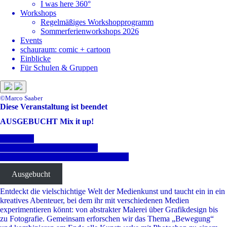
I was here 360°
Workshops
Regelmäßiges Workshopprogramm
Sommerferienworkshops 2026
Events
schauraum: comic + cartoon
Einblicke
Für Schulen & Gruppen
©Marco Saaber
Diese Veranstaltung ist beendet
AUSGEBUCHT Mix it up!
Mix it up!
25.03.–28.03.2024
, 11-16 Uhr
12-16 Jahre, 60€ inklusive Mittagssnack
Ausgebucht
Entdeckt die vielschichtige Welt der Medienkunst und taucht ein in ein
kreatives Abenteuer, bei dem ihr mit verschiedenen Medien
experimentieren könnt: von abstrakter Malerei über Grafikdesign bis
zu Fotografie. Gemeinsam erforschen wir das Thema „Bewegung“