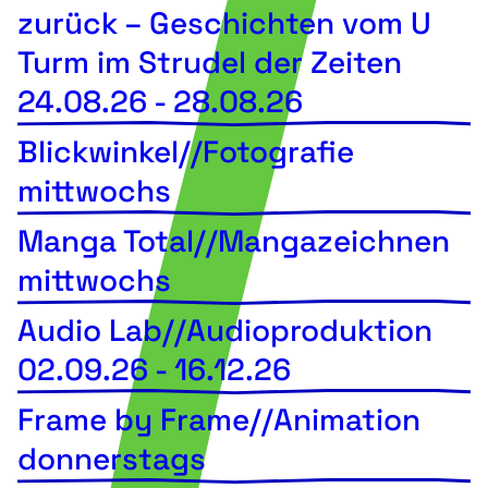
zurück – Geschichten vom U
Turm im Strudel der Zeiten
24.08.26
-
28.08.26
Blickwinkel//Fotografie
mittwochs
Manga Total//Mangazeichnen
mittwochs
Audio Lab//Audioproduktion
02.09.26
-
16.12.26
Frame by Frame//Animation
donnerstags