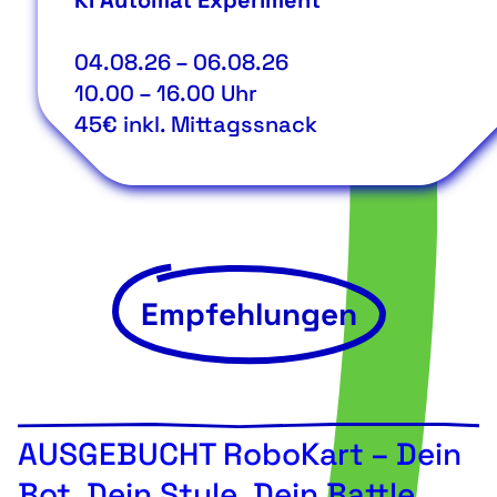
KI Automat Experiment
04.08.26
–
06.08.26
10.00
–
16.00
Uhr
45€ inkl. Mittagssnack
Empfehlungen
AUSGEBUCHT RoboKart – Dein
Bot. Dein Style. Dein Battle.