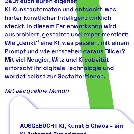
Baut euch euren eigenen
KI‑Kunstautomaten und entdeckt, was
hinter künstlicher Intelligenz wirklich
steckt. In diesem Ferienworkshop wird
ausprobiert, gestaltet und experimentiert:
Wie „denkt“ eine KI, was passiert mit einem
Prompt und wie entstehen daraus Bilder?
Mit viel Neugier, Witz und Kreativität
erforscht ihr digitale Technologie und
werdet selbst zur Gestalter*innen.
Mit Jacqueline Mundri
AUSGEBUCHT KI, Kunst & Chaos – ein